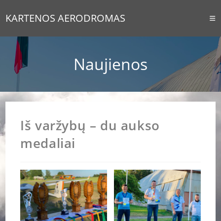
Skip
KARTENOS AERODROMAS
to
content
Naujienos
Iš varžybų – du aukso
medaliai