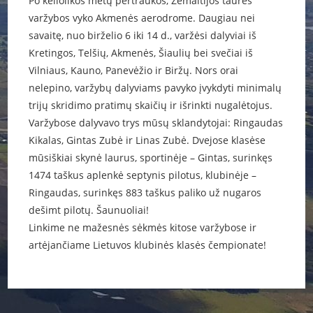
Po keliolikos metų pertraukos, Žemaitijos taurės
varžybos vyko Akmenės aerodrome. Daugiau nei
savaitę, nuo birželio 6 iki 14 d., varžėsi dalyviai iš
Kretingos, Telšių, Akmenės, Šiaulių bei svečiai iš
Vilniaus, Kauno, Panevėžio ir Biržų. Nors orai
nelepino, varžybų dalyviams pavyko įvykdyti minimalų
trijų skridimo pratimų skaičių ir išrinkti nugalėtojus.
Varžybose dalyvavo trys mūsų sklandytojai: Ringaudas
Kikalas, Gintas Zubė ir Linas Zubė. Dvejose klasėse
mūsiškiai skynė laurus, sportinėje – Gintas, surinkęs
1474 taškus aplenkė septynis pilotus, klubinėje –
Ringaudas, surinkęs 883 taškus paliko už nugaros
dešimt pilotų. Šaunuoliai!
Linkime ne mažesnės sėkmės kitose varžybose ir
artėjančiame Lietuvos klubinės klasės čempionate!