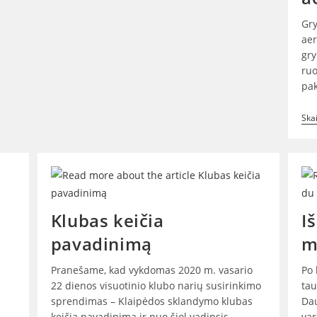
Gry
aer
gry
ruo
pak
Skai
Klubas keičia
I
pavadinimą
m
Pranešame, kad vykdomas 2020 m. vasario
Po 
22 dienos visuotinio klubo narių susirinkimo
tau
e
sprendimas – Klaipėdos sklandymo klubas
Dau
keičia pavadinimą ir nuo šiol vadinsis
var