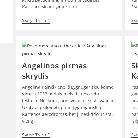
Kartenos sklandymo klubu.
Šia
Klubas
Skaityti Toliau
Skai
Keičia
Pavadinimą
Angelinos pirmas
S
skrydis
K
Angelina Kalniškienė iš Lygnugariškių kaimo,
Pas
gimusi 1933 metais niekada neskrido
ga
lėktuvu. Neskrido, nors visada skristi svajojo.
buv
Už dviejų kilometrų nuo Lygnugariškių -
mar
Kartenos aerodromas, bet ji neskrido. Ir štai,
pam
vieną…
iši
Angelinos
Skaityti Toliau
Skai