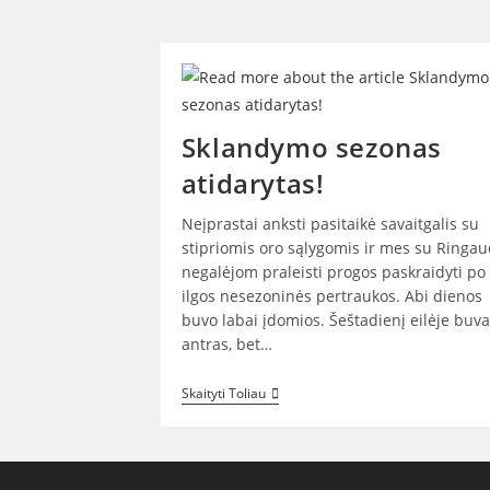
Sklandymo sezonas
atidarytas!
Neįprastai anksti pasitaikė savaitgalis su
stipriomis oro sąlygomis ir mes su Ringa
negalėjom praleisti progos paskraidyti po
ilgos nesezoninės pertraukos. Abi dienos
buvo labai įdomios. Šeštadienį eilėje buv
antras, bet…
Sklandymo
Skaityti Toliau
Sezonas
Atidarytas!