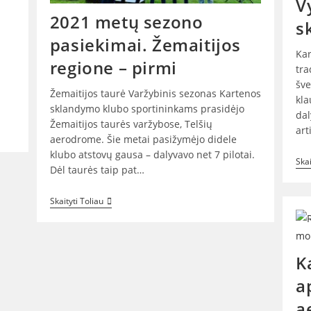
V
2021 metų sezono
s
pasiekimai. Žemaitijos
Kar
regione – pirmi
tra
šve
Žemaitijos taurė Varžybinis sezonas Kartenos
kla
sklandymo klubo sportininkams prasidėjo
dal
Žemaitijos taurės varžybose, Telšių
art
aerodrome. Šie metai pasižymėjo didele
klubo atstovų gausa – dalyvavo net 7 pilotai.
Skai
Dėl taurės taip pat…
2021
Skaityti Toliau
Metų
Sezono
Pasiekimai.
Žemaitijos
Regione
K
–
Pirmi
a
a