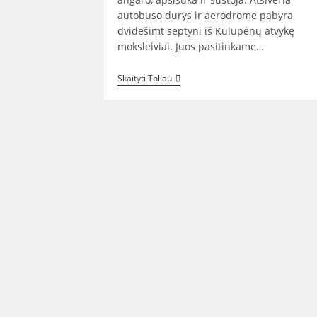
autobuso durys ir aerodrome pabyra
dvidešimt septyni iš Kūlupėnų atvykę
moksleiviai. Juos pasitinkame…
Kartenos
Skaityti Toliau
Aerodrome
Kūlupėnų
Moksleiviai