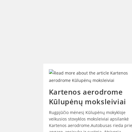
Kartenos aerodrome
Kūlupėnų moksleiviai
Rugpjūčio mėnesį Kūlupėnų mokykloje
veikusios stovyklos moksleiviai apsilankė
Kartenos aerodrome.Autobusas rieda pri
angaro, apsisuka ir sustoja. Atsiveria