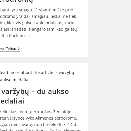
bauti yra smagu. Grybauti miške prie
odromo yra dar smagiau. Ieškai ne tiek
bų, kiek vis galvoji apie orlaivius, kurie
šiasi išriedėti iš angaro tam, kad galėtų
ilti į Kartenos…
Kartenos
tyti Toliau
Moksleiviai
Aplankė
Kartenos
Aerodromą
š varžybų – du aukso
edaliai
keliolikos metų pertraukos, Žemaitijos
rės varžybos vyko Akmenės aerodrome.
giau nei savaitę, nuo birželio 6 iki 14 d.,
žėsi dalyviai iš Kretingos, Telšių, Akmenės,