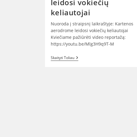
leidosi vokiečių
keliautojai
Nuoroda į straipsnį laikraštyje: Kartenos
aerodrome leidosi vokiečių keliautojai
Kviečiame pažiūrėti video reportažą:
https://youtu.be/Mlg3H9q9T-M
Kartenos
Skaityti Toliau
Aerodrome
Leidosi
Vokiečių
Keliautojai