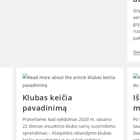
Gry
aer
gry
ruo
pak
Skai
Klubas keičia
I
pavadinimą
m
Pranešame, kad vykdomas 2020 m. vasario
Po 
22 dienos visuotinio klubo narių susirinkimo
tau
e
sprendimas – Klaipėdos sklandymo klubas
Dau
keičia pavadinimą ir nuo šiol vadinsis
var