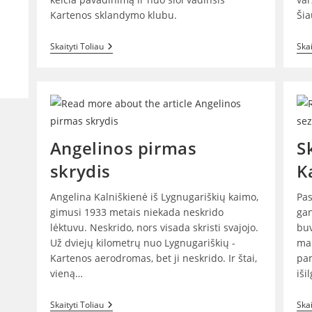
Kartenos sklandymo klubu.
Šia
Klubas
Skaityti Toliau
Skai
Keičia
Pavadinimą
Angelinos pirmas
S
skrydis
K
Angelina Kalniškienė iš Lygnugariškių kaimo,
Pas
gimusi 1933 metais niekada neskrido
ga
lėktuvu. Neskrido, nors visada skristi svajojo.
buv
Už dviejų kilometrų nuo Lygnugariškių -
mar
Kartenos aerodromas, bet ji neskrido. Ir štai,
pam
vieną…
iši
Angelinos
Skaityti Toliau
Skai