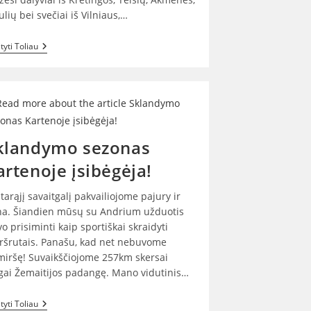
ulių bei svečiai iš Vilniaus,…
Iš
tyti Toliau
Varžybų
–
Du
Aukso
Medaliai
klandymo sezonas
artenoje įsibėgėja!
tarąjį savaitgalį pakvailiojome pajury ir
na. Šiandien mūsų su Andrium užduotis
o prisiminti kaip sportiškai skraidyti
šrutais. Panašu, kad net nebuvome
iršę! Suvaikščiojome 257km skersai
lgai Žemaitijos padangę. Mano vidutinis…
Sklandymo
tyti Toliau