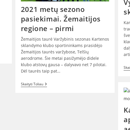
V
2021 metų sezono
s
pasiekimai. Žemaitijos
Kar
regione – pirmi
tra
šve
Žemaitijos taurė Varžybinis sezonas Kartenos
kla
sklandymo klubo sportininkams prasidėjo
dal
Žemaitijos taurės varžybose, Telšių
art
aerodrome. Šie metai pasižymėjo didele
klubo atstovų gausa – dalyvavo net 7 pilotai.
Skai
Dėl taurės taip pat…
2021
Skaityti Toliau
Metų
Sezono
Pasiekimai.
Žemaitijos
Regione
K
–
Pirmi
a
a