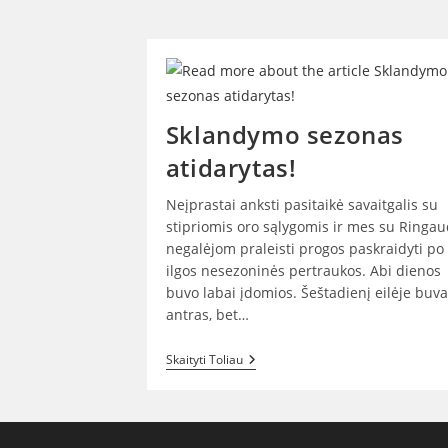
Sklandymo sezonas
atidarytas!
Neįprastai anksti pasitaikė savaitgalis su
stipriomis oro sąlygomis ir mes su Ringa
negalėjom praleisti progos paskraidyti po
ilgos nesezoninės pertraukos. Abi dienos
buvo labai įdomios. Šeštadienį eilėje buv
antras, bet…
Sklandymo
Skaityti Toliau
Sezonas
Atidarytas!