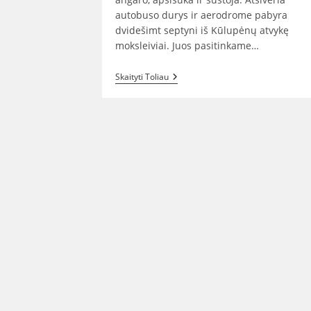
autobuso durys ir aerodrome pabyra
dvidešimt septyni iš Kūlupėnų atvykę
moksleiviai. Juos pasitinkame…
Kartenos
Skaityti Toliau
Aerodrome
Kūlupėnų
Moksleiviai