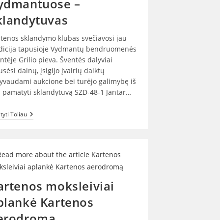
ydmantuose –
klandytuvas
tenos sklandymo klubas svečiavosi jau
dicija tapusioje Vydmantų bendruomenės
ntėje Grilio pieva. Šventės dalyviai
usėsi dainų, įsigijo įvairių daiktų
yvaudami aukcione bei turėjo galimybę iš
i pamatyti sklandytuvą SZD-48-1 Jantar…
Grilio
tyti Toliau
Pievoje
Vydmantuose
–
Sklandytuvas
artenos moksleiviai
plankė Kartenos
erodromą